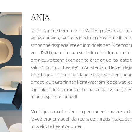
ANJA
Ik ben Anja de Permanente Make-Up (PMU) specialiste
wenkbrauwen, eyeliners (onder en boven) en lippen.
schoonheidsspecialiste en inmiddels ben ik behoorlij
voor PMU gaan doen en sindsdien heb ik, en doe ik 
om nieuwe technieken aan te leren en up-to-date te 
salon “I Contour Beauty” in Amsterdam. Hetzelfde ja
terechtgekomen omdat ik het stokje van een toen
omdat ik uit Groningen kom! Waarom ik doe wat ik 
blij maken door ze mooier te maken dan ze al zijn…
minuut spijt van gehad!
Mocht je eraan denken om permanente make-up te la
je veel vragen? Boek dan eens een gratis intake, dan
mogelijk te beantwoorden.