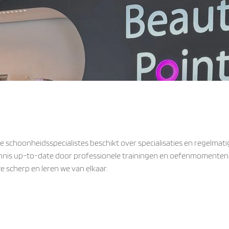
e schoonheidsspecialistes beschikt over specialisaties en regelmat
ennis up-to-date door professionele trainingen en oefenmomenten i
we scherp en leren we van elkaar.