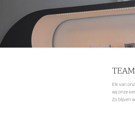
TEAM
Elk van onz
wij onze k
Zo blijven 