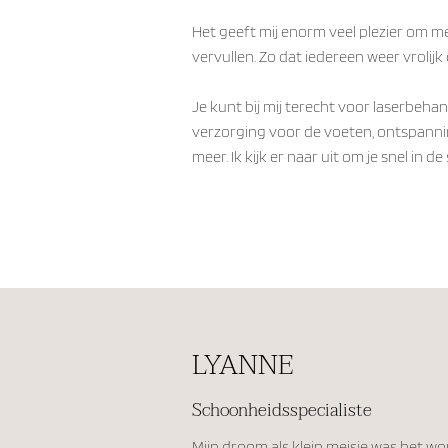
Het geeft mij enorm veel plezier om
vervullen. Zo dat iedereen weer vrolijk 
Je kunt bij mij terecht voor laserbeh
verzorging voor de voeten, ontspann
meer. Ik kijk er naar uit om je snel in de
LYANNE
Schoonheidsspecialiste
Mijn droom als klein meisje was het wor