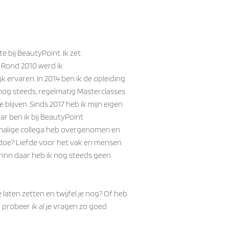
 bij BeautyPoint. Ik zet
 Rond 2010 werd ik
k ervaren. In 2014 ben ik de opleiding
nog steeds, regelmatig Masterclasses
blijven. Sinds 2017 heb ik mijn eigen
ar ben ik bij BeautyPoint
malige collega heb overgenomen en
doe? Liefde voor het vak en mensen
 Ennn daar heb ik nog steeds geen
ten zetten en twijfel je nog? Of heb
 probeer ik al je vragen zo goed